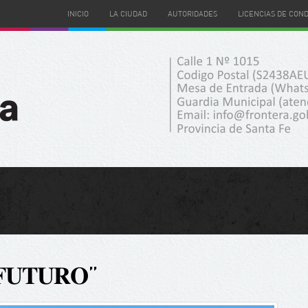
INICIO
LA CIUDAD
AUTORIDADES
LICENCIAS DE CON
𝐅𝐔𝐓𝐔𝐑𝐎”