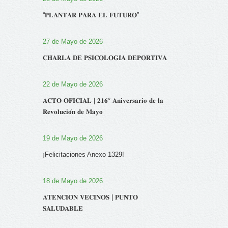
“𝐏𝐋𝐀𝐍𝐓𝐀𝐑 𝐏𝐀𝐑𝐀 𝐄𝐋 𝐅𝐔𝐓𝐔𝐑𝐎”
27 de Mayo de 2026
𝐂𝐇𝐀𝐑𝐋𝐀 𝐃𝐄 𝐏𝐒𝐈𝐂𝐎𝐋𝐎𝐆𝐈́𝐀 𝐃𝐄𝐏𝐎𝐑𝐓𝐈𝐕𝐀
22 de Mayo de 2026
𝐀𝐂𝐓𝐎 𝐎𝐅𝐈𝐂𝐈𝐀𝐋 | 𝟐𝟏𝟔° 𝐀𝐧𝐢𝐯𝐞𝐫𝐬𝐚𝐫𝐢𝐨 𝐝𝐞 𝐥𝐚
𝐑𝐞𝐯𝐨𝐥𝐮𝐜𝐢𝐨́𝐧 𝐝𝐞 𝐌𝐚𝐲𝐨
19 de Mayo de 2026
¡Felicitaciones Anexo 1329!
18 de Mayo de 2026
𝐀𝐓𝐄𝐍𝐂𝐈𝐎́𝐍 𝐕𝐄𝐂𝐈𝐍𝐎𝐒 | 𝐏𝐔𝐍𝐓𝐎
𝐒𝐀𝐋𝐔𝐃𝐀𝐁𝐋𝐄