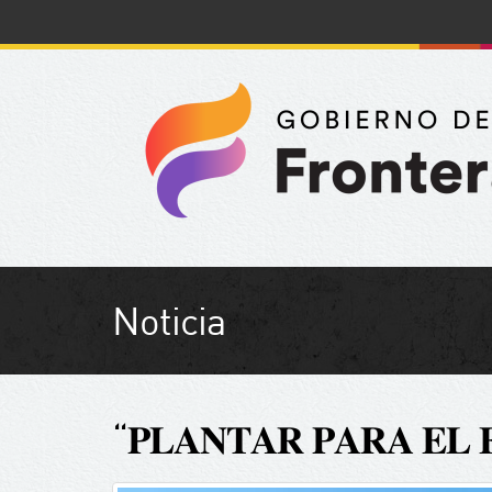
Noticia
“𝐏𝐋𝐀𝐍𝐓𝐀𝐑 𝐏𝐀𝐑𝐀 𝐄𝐋 