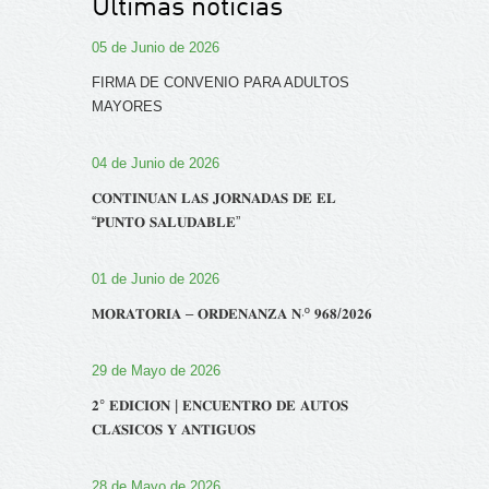
Últimas noticias
05 de Junio de 2026
FIRMA DE CONVENIO PARA ADULTOS
MAYORES
04 de Junio de 2026
𝐂𝐎𝐍𝐓𝐈𝐍𝐔́𝐀𝐍 𝐋𝐀𝐒 𝐉𝐎𝐑𝐍𝐀𝐃𝐀𝐒 𝐃𝐄 𝐄𝐋
“𝐏𝐔𝐍𝐓𝐎 𝐒𝐀𝐋𝐔𝐃𝐀𝐁𝐋𝐄”
01 de Junio de 2026
𝐌𝐎𝐑𝐀𝐓𝐎𝐑𝐈𝐀 – 𝐎𝐑𝐃𝐄𝐍𝐀𝐍𝐙𝐀 𝐍‧º 𝟗𝟔𝟖/𝟐𝟎𝟐𝟔
29 de Mayo de 2026
𝟐° 𝐄𝐃𝐈𝐂𝐈𝐎́𝐍 | 𝐄𝐍𝐂𝐔𝐄𝐍𝐓𝐑𝐎 𝐃𝐄 𝐀𝐔𝐓𝐎𝐒
𝐂𝐋𝐀́𝐒𝐈𝐂𝐎𝐒 𝐘 𝐀𝐍𝐓𝐈𝐆𝐔𝐎𝐒
28 de Mayo de 2026