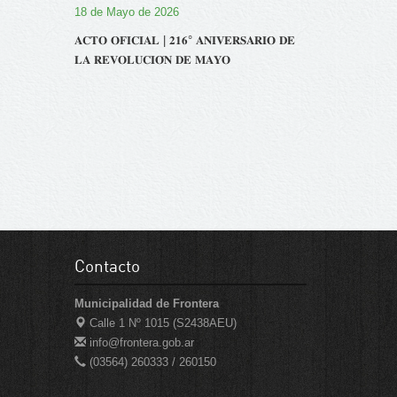
18 de Mayo de 2026
𝐀𝐂𝐓𝐎 𝐎𝐅𝐈𝐂𝐈𝐀𝐋 | 𝟐𝟏𝟔° 𝐀𝐍𝐈𝐕𝐄𝐑𝐒𝐀𝐑𝐈𝐎 𝐃𝐄
𝐋𝐀 𝐑𝐄𝐕𝐎𝐋𝐔𝐂𝐈𝐎́𝐍 𝐃𝐄 𝐌𝐀𝐘𝐎
Contacto
Municipalidad de Frontera
Calle 1 Nº 1015 (S2438AEU)
info@frontera.gob.ar
(03564) 260333 / 260150