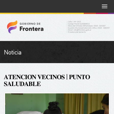
Toggle
naviga
Noticia
𝐀𝐓𝐄𝐍𝐂𝐈𝐎́𝐍 𝐕𝐄𝐂𝐈𝐍𝐎𝐒 | 𝐏𝐔𝐍𝐓𝐎
𝐒𝐀𝐋𝐔𝐃𝐀𝐁𝐋𝐄