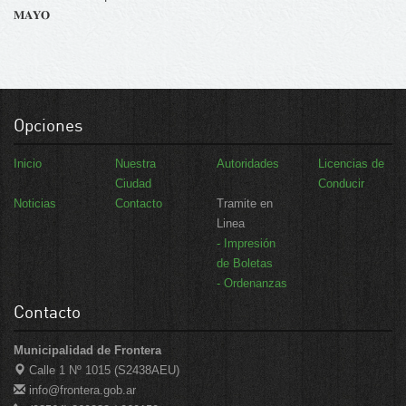
𝐌𝐀𝐘𝐎
Opciones
Inicio
Nuestra
Autoridades
Licencias de
Ciudad
Conducir
Noticias
Contacto
Tramite en
Linea
- Impresión
de Boletas
- Ordenanzas
Contacto
Municipalidad de Frontera
Calle 1 Nº 1015 (S2438AEU)
info@frontera.gob.ar