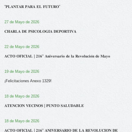
“𝐏𝐋𝐀𝐍𝐓𝐀𝐑 𝐏𝐀𝐑𝐀 𝐄𝐋 𝐅𝐔𝐓𝐔𝐑𝐎”
27 de Mayo de 2026
𝐂𝐇𝐀𝐑𝐋𝐀 𝐃𝐄 𝐏𝐒𝐈𝐂𝐎𝐋𝐎𝐆𝐈́𝐀 𝐃𝐄𝐏𝐎𝐑𝐓𝐈𝐕𝐀
22 de Mayo de 2026
𝐀𝐂𝐓𝐎 𝐎𝐅𝐈𝐂𝐈𝐀𝐋 | 𝟐𝟏𝟔° 𝐀𝐧𝐢𝐯𝐞𝐫𝐬𝐚𝐫𝐢𝐨 𝐝𝐞 𝐥𝐚 𝐑𝐞𝐯𝐨𝐥𝐮𝐜𝐢𝐨́𝐧 𝐝𝐞 𝐌𝐚𝐲𝐨
19 de Mayo de 2026
¡Felicitaciones Anexo 1329!
18 de Mayo de 2026
𝐀𝐓𝐄𝐍𝐂𝐈𝐎́𝐍 𝐕𝐄𝐂𝐈𝐍𝐎𝐒 | 𝐏𝐔𝐍𝐓𝐎 𝐒𝐀𝐋𝐔𝐃𝐀𝐁𝐋𝐄
18 de Mayo de 2026
𝐀𝐂𝐓𝐎 𝐎𝐅𝐈𝐂𝐈𝐀𝐋 | 𝟐𝟏𝟔° 𝐀𝐍𝐈𝐕𝐄𝐑𝐒𝐀𝐑𝐈𝐎 𝐃𝐄 𝐋𝐀 𝐑𝐄𝐕𝐎𝐋𝐔𝐂𝐈𝐎́𝐍 𝐃𝐄