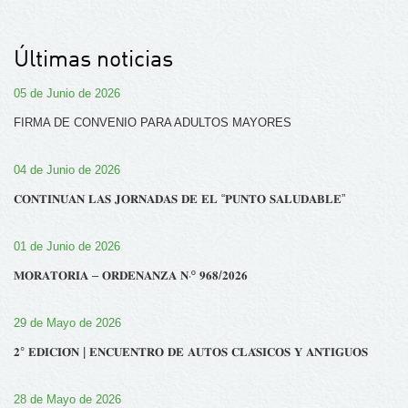
Últimas noticias
05 de Junio de 2026
FIRMA DE CONVENIO PARA ADULTOS MAYORES
04 de Junio de 2026
𝐂𝐎𝐍𝐓𝐈𝐍𝐔́𝐀𝐍 𝐋𝐀𝐒 𝐉𝐎𝐑𝐍𝐀𝐃𝐀𝐒 𝐃𝐄 𝐄𝐋 “𝐏𝐔𝐍𝐓𝐎 𝐒𝐀𝐋𝐔𝐃𝐀𝐁𝐋𝐄”
01 de Junio de 2026
𝐌𝐎𝐑𝐀𝐓𝐎𝐑𝐈𝐀 – 𝐎𝐑𝐃𝐄𝐍𝐀𝐍𝐙𝐀 𝐍‧º 𝟗𝟔𝟖/𝟐𝟎𝟐𝟔
29 de Mayo de 2026
𝟐° 𝐄𝐃𝐈𝐂𝐈𝐎́𝐍 | 𝐄𝐍𝐂𝐔𝐄𝐍𝐓𝐑𝐎 𝐃𝐄 𝐀𝐔𝐓𝐎𝐒 𝐂𝐋𝐀́𝐒𝐈𝐂𝐎𝐒 𝐘 𝐀𝐍𝐓𝐈𝐆𝐔𝐎𝐒
28 de Mayo de 2026