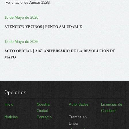
¡Felicitaciones Anexo 1329!
18 de Mayo de 2026
𝐀𝐓𝐄𝐍𝐂𝐈𝐎́𝐍 𝐕𝐄𝐂𝐈𝐍𝐎𝐒 | 𝐏𝐔𝐍𝐓𝐎 𝐒𝐀𝐋𝐔𝐃𝐀𝐁𝐋𝐄
18 de Mayo de 2026
𝐀𝐂𝐓𝐎 𝐎𝐅𝐈𝐂𝐈𝐀𝐋 | 𝟐𝟏𝟔° 𝐀𝐍𝐈𝐕𝐄𝐑𝐒𝐀𝐑𝐈𝐎 𝐃𝐄 𝐋𝐀 𝐑𝐄𝐕𝐎𝐋𝐔𝐂𝐈𝐎́𝐍 𝐃𝐄
𝐌𝐀𝐘𝐎
Opciones
Inicio
Nuestra
Autoridades
Licencias de
Ciudad
Conducir
Noticias
Contacto
Tramite en
Linea