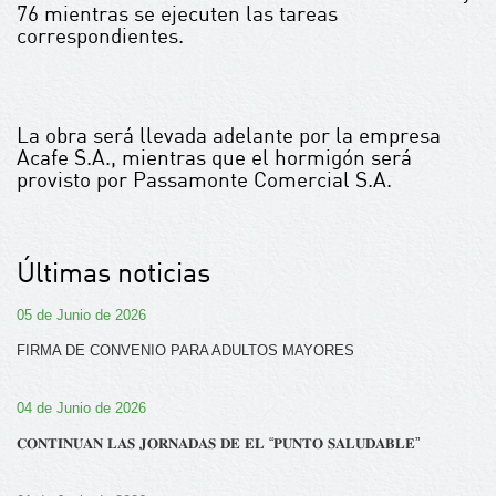
76 mientras se ejecuten las tareas
correspondientes.
La obra será llevada adelante por la empresa
Acafe S.A., mientras que el hormigón será
provisto por Passamonte Comercial S.A.
Últimas noticias
05 de Junio de 2026
FIRMA DE CONVENIO PARA ADULTOS MAYORES
04 de Junio de 2026
𝐂𝐎𝐍𝐓𝐈𝐍𝐔́𝐀𝐍 𝐋𝐀𝐒 𝐉𝐎𝐑𝐍𝐀𝐃𝐀𝐒 𝐃𝐄 𝐄𝐋 “𝐏𝐔𝐍𝐓𝐎 𝐒𝐀𝐋𝐔𝐃𝐀𝐁𝐋𝐄”