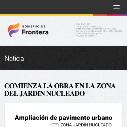
Toggle
naviga
Noticia
𝐂𝐎𝐌𝐈𝐄𝐍𝐙𝐀 𝐋𝐀 𝐎𝐁𝐑𝐀 𝐄𝐍 𝐋𝐀 𝐙𝐎𝐍𝐀
𝐃𝐄𝐋 𝐉𝐀𝐑𝐃𝐈́𝐍 𝐍𝐔𝐂𝐋𝐄𝐀𝐃𝐎