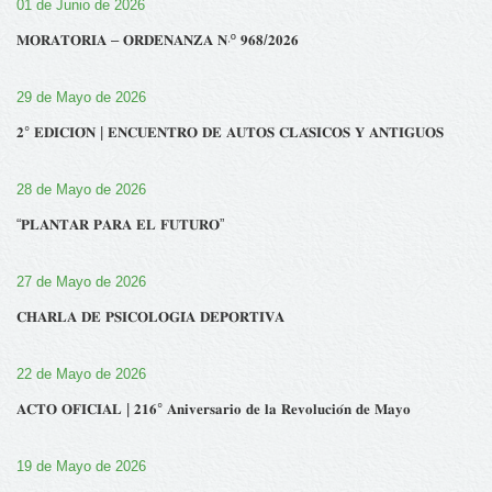
01 de Junio de 2026
𝐌𝐎𝐑𝐀𝐓𝐎𝐑𝐈𝐀 – 𝐎𝐑𝐃𝐄𝐍𝐀𝐍𝐙𝐀 𝐍‧º 𝟗𝟔𝟖/𝟐𝟎𝟐𝟔
29 de Mayo de 2026
𝟐° 𝐄𝐃𝐈𝐂𝐈𝐎́𝐍 | 𝐄𝐍𝐂𝐔𝐄𝐍𝐓𝐑𝐎 𝐃𝐄 𝐀𝐔𝐓𝐎𝐒 𝐂𝐋𝐀́𝐒𝐈𝐂𝐎𝐒 𝐘 𝐀𝐍𝐓𝐈𝐆𝐔𝐎𝐒
28 de Mayo de 2026
“𝐏𝐋𝐀𝐍𝐓𝐀𝐑 𝐏𝐀𝐑𝐀 𝐄𝐋 𝐅𝐔𝐓𝐔𝐑𝐎”
27 de Mayo de 2026
𝐂𝐇𝐀𝐑𝐋𝐀 𝐃𝐄 𝐏𝐒𝐈𝐂𝐎𝐋𝐎𝐆𝐈́𝐀 𝐃𝐄𝐏𝐎𝐑𝐓𝐈𝐕𝐀
22 de Mayo de 2026
𝐀𝐂𝐓𝐎 𝐎𝐅𝐈𝐂𝐈𝐀𝐋 | 𝟐𝟏𝟔° 𝐀𝐧𝐢𝐯𝐞𝐫𝐬𝐚𝐫𝐢𝐨 𝐝𝐞 𝐥𝐚 𝐑𝐞𝐯𝐨𝐥𝐮𝐜𝐢𝐨́𝐧 𝐝𝐞 𝐌𝐚𝐲𝐨
19 de Mayo de 2026