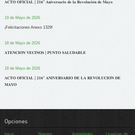
𝐀𝐂𝐓𝐎 𝐎𝐅𝐈𝐂𝐈𝐀𝐋 | 𝟐𝟏𝟔° 𝐀𝐧𝐢𝐯𝐞𝐫𝐬𝐚𝐫𝐢𝐨 𝐝𝐞 𝐥𝐚 𝐑𝐞𝐯𝐨𝐥𝐮𝐜𝐢𝐨́𝐧 𝐝𝐞 𝐌𝐚𝐲𝐨
19 de Mayo de 2026
¡Felicitaciones Anexo 1329!
18 de Mayo de 2026
𝐀𝐓𝐄𝐍𝐂𝐈𝐎́𝐍 𝐕𝐄𝐂𝐈𝐍𝐎𝐒 | 𝐏𝐔𝐍𝐓𝐎 𝐒𝐀𝐋𝐔𝐃𝐀𝐁𝐋𝐄
18 de Mayo de 2026
𝐀𝐂𝐓𝐎 𝐎𝐅𝐈𝐂𝐈𝐀𝐋 | 𝟐𝟏𝟔° 𝐀𝐍𝐈𝐕𝐄𝐑𝐒𝐀𝐑𝐈𝐎 𝐃𝐄 𝐋𝐀 𝐑𝐄𝐕𝐎𝐋𝐔𝐂𝐈𝐎́𝐍 𝐃𝐄
𝐌𝐀𝐘𝐎
Opciones
Inicio
Nuestra
Autoridades
Licencias de