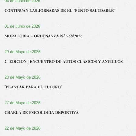
04 de Junio de 2026
𝐂𝐎𝐍𝐓𝐈𝐍𝐔́𝐀𝐍 𝐋𝐀𝐒 𝐉𝐎𝐑𝐍𝐀𝐃𝐀𝐒 𝐃𝐄 𝐄𝐋 “𝐏𝐔𝐍𝐓𝐎 𝐒𝐀𝐋𝐔𝐃𝐀𝐁𝐋𝐄”
01 de Junio de 2026
𝐌𝐎𝐑𝐀𝐓𝐎𝐑𝐈𝐀 – 𝐎𝐑𝐃𝐄𝐍𝐀𝐍𝐙𝐀 𝐍‧º 𝟗𝟔𝟖/𝟐𝟎𝟐𝟔
29 de Mayo de 2026
𝟐° 𝐄𝐃𝐈𝐂𝐈𝐎́𝐍 | 𝐄𝐍𝐂𝐔𝐄𝐍𝐓𝐑𝐎 𝐃𝐄 𝐀𝐔𝐓𝐎𝐒 𝐂𝐋𝐀́𝐒𝐈𝐂𝐎𝐒 𝐘 𝐀𝐍𝐓𝐈𝐆𝐔𝐎𝐒
28 de Mayo de 2026
“𝐏𝐋𝐀𝐍𝐓𝐀𝐑 𝐏𝐀𝐑𝐀 𝐄𝐋 𝐅𝐔𝐓𝐔𝐑𝐎”
27 de Mayo de 2026
𝐂𝐇𝐀𝐑𝐋𝐀 𝐃𝐄 𝐏𝐒𝐈𝐂𝐎𝐋𝐎𝐆𝐈́𝐀 𝐃𝐄𝐏𝐎𝐑𝐓𝐈𝐕𝐀
22 de Mayo de 2026