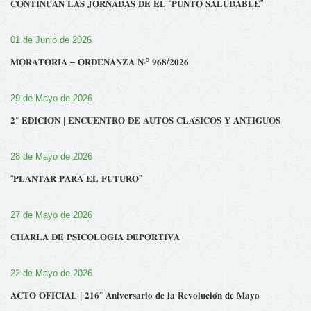
𝐂𝐎𝐍𝐓𝐈𝐍𝐔́𝐀𝐍 𝐋𝐀𝐒 𝐉𝐎𝐑𝐍𝐀𝐃𝐀𝐒 𝐃𝐄 𝐄𝐋 “𝐏𝐔𝐍𝐓𝐎 𝐒𝐀𝐋𝐔𝐃𝐀𝐁𝐋𝐄”
01 de Junio de 2026
𝐌𝐎𝐑𝐀𝐓𝐎𝐑𝐈𝐀 – 𝐎𝐑𝐃𝐄𝐍𝐀𝐍𝐙𝐀 𝐍‧º 𝟗𝟔𝟖/𝟐𝟎𝟐𝟔
29 de Mayo de 2026
𝟐° 𝐄𝐃𝐈𝐂𝐈𝐎́𝐍 | 𝐄𝐍𝐂𝐔𝐄𝐍𝐓𝐑𝐎 𝐃𝐄 𝐀𝐔𝐓𝐎𝐒 𝐂𝐋𝐀́𝐒𝐈𝐂𝐎𝐒 𝐘 𝐀𝐍𝐓𝐈𝐆𝐔𝐎𝐒
28 de Mayo de 2026
“𝐏𝐋𝐀𝐍𝐓𝐀𝐑 𝐏𝐀𝐑𝐀 𝐄𝐋 𝐅𝐔𝐓𝐔𝐑𝐎”
27 de Mayo de 2026
𝐂𝐇𝐀𝐑𝐋𝐀 𝐃𝐄 𝐏𝐒𝐈𝐂𝐎𝐋𝐎𝐆𝐈́𝐀 𝐃𝐄𝐏𝐎𝐑𝐓𝐈𝐕𝐀
22 de Mayo de 2026
𝐀𝐂𝐓𝐎 𝐎𝐅𝐈𝐂𝐈𝐀𝐋 | 𝟐𝟏𝟔° 𝐀𝐧𝐢𝐯𝐞𝐫𝐬𝐚𝐫𝐢𝐨 𝐝𝐞 𝐥𝐚 𝐑𝐞𝐯𝐨𝐥𝐮𝐜𝐢𝐨́𝐧 𝐝𝐞 𝐌𝐚𝐲𝐨