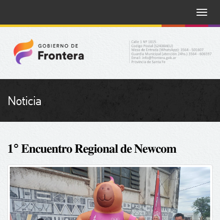
Toggle
naviga
Noticia
𝟏° 𝐄𝐧𝐜𝐮𝐞𝐧𝐭𝐫𝐨 𝐑𝐞𝐠𝐢𝐨𝐧𝐚𝐥 𝐝𝐞 𝐍𝐞𝐰𝐜𝐨𝐦