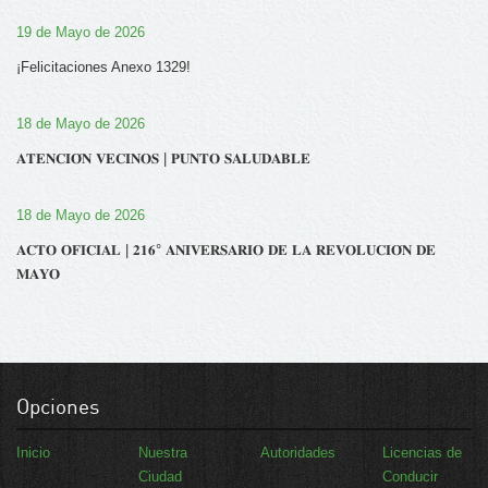
19 de Mayo de 2026
¡Felicitaciones Anexo 1329!
18 de Mayo de 2026
𝐀𝐓𝐄𝐍𝐂𝐈𝐎́𝐍 𝐕𝐄𝐂𝐈𝐍𝐎𝐒 | 𝐏𝐔𝐍𝐓𝐎 𝐒𝐀𝐋𝐔𝐃𝐀𝐁𝐋𝐄
18 de Mayo de 2026
𝐀𝐂𝐓𝐎 𝐎𝐅𝐈𝐂𝐈𝐀𝐋 | 𝟐𝟏𝟔° 𝐀𝐍𝐈𝐕𝐄𝐑𝐒𝐀𝐑𝐈𝐎 𝐃𝐄 𝐋𝐀 𝐑𝐄𝐕𝐎𝐋𝐔𝐂𝐈𝐎́𝐍 𝐃𝐄
𝐌𝐀𝐘𝐎
Opciones
Inicio
Nuestra
Autoridades
Licencias de
Ciudad
Conducir