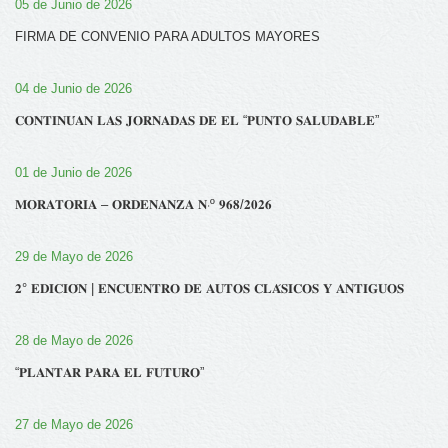
05 de Junio de 2026
FIRMA DE CONVENIO PARA ADULTOS MAYORES
04 de Junio de 2026
𝐂𝐎𝐍𝐓𝐈𝐍𝐔́𝐀𝐍 𝐋𝐀𝐒 𝐉𝐎𝐑𝐍𝐀𝐃𝐀𝐒 𝐃𝐄 𝐄𝐋 “𝐏𝐔𝐍𝐓𝐎 𝐒𝐀𝐋𝐔𝐃𝐀𝐁𝐋𝐄”
01 de Junio de 2026
𝐌𝐎𝐑𝐀𝐓𝐎𝐑𝐈𝐀 – 𝐎𝐑𝐃𝐄𝐍𝐀𝐍𝐙𝐀 𝐍‧º 𝟗𝟔𝟖/𝟐𝟎𝟐𝟔
29 de Mayo de 2026
𝟐° 𝐄𝐃𝐈𝐂𝐈𝐎́𝐍 | 𝐄𝐍𝐂𝐔𝐄𝐍𝐓𝐑𝐎 𝐃𝐄 𝐀𝐔𝐓𝐎𝐒 𝐂𝐋𝐀́𝐒𝐈𝐂𝐎𝐒 𝐘 𝐀𝐍𝐓𝐈𝐆𝐔𝐎𝐒
28 de Mayo de 2026
“𝐏𝐋𝐀𝐍𝐓𝐀𝐑 𝐏𝐀𝐑𝐀 𝐄𝐋 𝐅𝐔𝐓𝐔𝐑𝐎”
27 de Mayo de 2026