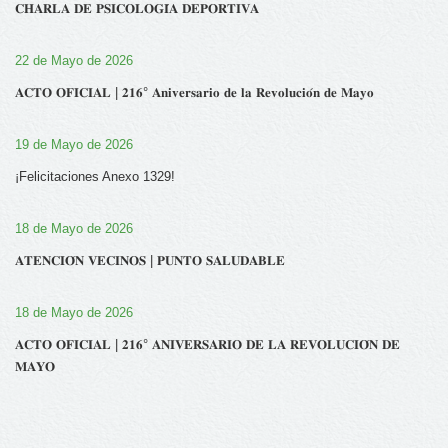
𝐂𝐇𝐀𝐑𝐋𝐀 𝐃𝐄 𝐏𝐒𝐈𝐂𝐎𝐋𝐎𝐆𝐈́𝐀 𝐃𝐄𝐏𝐎𝐑𝐓𝐈𝐕𝐀
22 de Mayo de 2026
𝐀𝐂𝐓𝐎 𝐎𝐅𝐈𝐂𝐈𝐀𝐋 | 𝟐𝟏𝟔° 𝐀𝐧𝐢𝐯𝐞𝐫𝐬𝐚𝐫𝐢𝐨 𝐝𝐞 𝐥𝐚 𝐑𝐞𝐯𝐨𝐥𝐮𝐜𝐢𝐨́𝐧 𝐝𝐞 𝐌𝐚𝐲𝐨
19 de Mayo de 2026
¡Felicitaciones Anexo 1329!
18 de Mayo de 2026
𝐀𝐓𝐄𝐍𝐂𝐈𝐎́𝐍 𝐕𝐄𝐂𝐈𝐍𝐎𝐒 | 𝐏𝐔𝐍𝐓𝐎 𝐒𝐀𝐋𝐔𝐃𝐀𝐁𝐋𝐄
18 de Mayo de 2026
𝐀𝐂𝐓𝐎 𝐎𝐅𝐈𝐂𝐈𝐀𝐋 | 𝟐𝟏𝟔° 𝐀𝐍𝐈𝐕𝐄𝐑𝐒𝐀𝐑𝐈𝐎 𝐃𝐄 𝐋𝐀 𝐑𝐄𝐕𝐎𝐋𝐔𝐂𝐈𝐎́𝐍 𝐃𝐄
𝐌𝐀𝐘𝐎