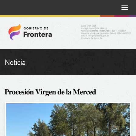
Toggle
naviga
Noticia
𝐏𝐫𝐨𝐜𝐞𝐬𝐢𝐨́𝐧 𝐕𝐢𝐫𝐠𝐞𝐧 𝐝𝐞 𝐥𝐚 𝐌𝐞𝐫𝐜𝐞𝐝