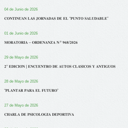
04 de Junio de 2026
𝐂𝐎𝐍𝐓𝐈𝐍𝐔́𝐀𝐍 𝐋𝐀𝐒 𝐉𝐎𝐑𝐍𝐀𝐃𝐀𝐒 𝐃𝐄 𝐄𝐋 “𝐏𝐔𝐍𝐓𝐎 𝐒𝐀𝐋𝐔𝐃𝐀𝐁𝐋𝐄”
01 de Junio de 2026
𝐌𝐎𝐑𝐀𝐓𝐎𝐑𝐈𝐀 – 𝐎𝐑𝐃𝐄𝐍𝐀𝐍𝐙𝐀 𝐍‧º 𝟗𝟔𝟖/𝟐𝟎𝟐𝟔
29 de Mayo de 2026
𝟐° 𝐄𝐃𝐈𝐂𝐈𝐎́𝐍 | 𝐄𝐍𝐂𝐔𝐄𝐍𝐓𝐑𝐎 𝐃𝐄 𝐀𝐔𝐓𝐎𝐒 𝐂𝐋𝐀́𝐒𝐈𝐂𝐎𝐒 𝐘 𝐀𝐍𝐓𝐈𝐆𝐔𝐎𝐒
28 de Mayo de 2026
“𝐏𝐋𝐀𝐍𝐓𝐀𝐑 𝐏𝐀𝐑𝐀 𝐄𝐋 𝐅𝐔𝐓𝐔𝐑𝐎”
27 de Mayo de 2026
𝐂𝐇𝐀𝐑𝐋𝐀 𝐃𝐄 𝐏𝐒𝐈𝐂𝐎𝐋𝐎𝐆𝐈́𝐀 𝐃𝐄𝐏𝐎𝐑𝐓𝐈𝐕𝐀