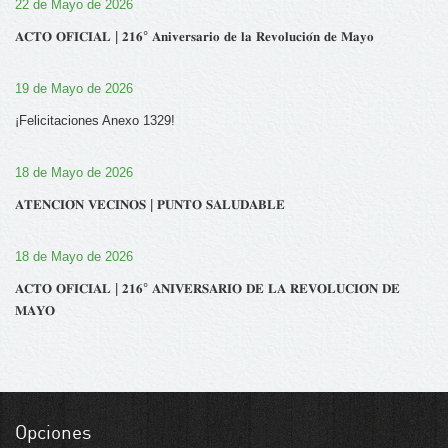
22 de Mayo de 2026
𝐀𝐂𝐓𝐎 𝐎𝐅𝐈𝐂𝐈𝐀𝐋 | 𝟐𝟏𝟔° 𝐀𝐧𝐢𝐯𝐞𝐫𝐬𝐚𝐫𝐢𝐨 𝐝𝐞 𝐥𝐚 𝐑𝐞𝐯𝐨𝐥𝐮𝐜𝐢𝐨́𝐧 𝐝𝐞 𝐌𝐚𝐲𝐨
19 de Mayo de 2026
¡Felicitaciones Anexo 1329!
18 de Mayo de 2026
𝐀𝐓𝐄𝐍𝐂𝐈𝐎́𝐍 𝐕𝐄𝐂𝐈𝐍𝐎𝐒 | 𝐏𝐔𝐍𝐓𝐎 𝐒𝐀𝐋𝐔𝐃𝐀𝐁𝐋𝐄
18 de Mayo de 2026
𝐀𝐂𝐓𝐎 𝐎𝐅𝐈𝐂𝐈𝐀𝐋 | 𝟐𝟏𝟔° 𝐀𝐍𝐈𝐕𝐄𝐑𝐒𝐀𝐑𝐈𝐎 𝐃𝐄 𝐋𝐀 𝐑𝐄𝐕𝐎𝐋𝐔𝐂𝐈𝐎́𝐍 𝐃𝐄
𝐌𝐀𝐘𝐎
Opciones