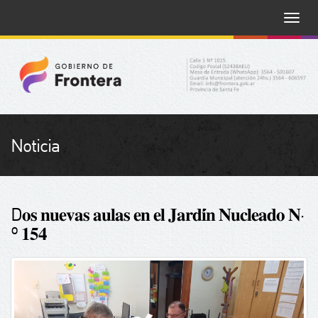
Toggle
naviga
Noticia
D𝐨𝐬 𝐧𝐮𝐞𝐯𝐚𝐬 𝐚𝐮𝐥𝐚𝐬 𝐞𝐧 𝐞𝐥 𝐉𝐚𝐫𝐝𝐢́𝐧 𝐍𝐮𝐜𝐥𝐞𝐚𝐝𝐨 𝐍‧
º 𝟏𝟓𝟒