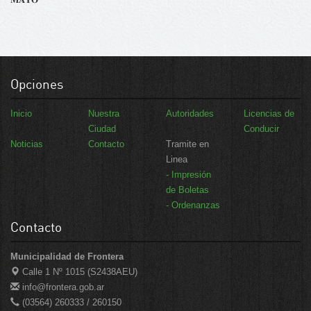
Opciones
Inicio
Nuestra
Autoridades
Licencias de
Ciudad
Conducir
Noticias
Contacto
Tramite en
Linea
- Impresión
de Boletas
- Ordenanzas
Contacto
Municipalidad de Frontera
Calle 1 Nº 1015 (S2438AEU)
info@frontera.gob.ar
(03564) 260333 / 260150