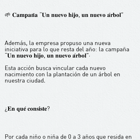
🌱 𝐂𝐚𝐦𝐩𝐚𝐧̃𝐚 “𝐔𝐧 𝐧𝐮𝐞𝐯𝐨 𝐡𝐢𝐣𝐨, 𝐮𝐧 𝐧𝐮𝐞𝐯𝐨 𝐚́𝐫𝐛𝐨𝐥”
Además, la empresa propuso una nueva
iniciativa para lo que resta del año: la campaña
“𝐔𝐧 𝐧𝐮𝐞𝐯𝐨 𝐡𝐢𝐣𝐨, 𝐮𝐧 𝐧𝐮𝐞𝐯𝐨 𝐚́𝐫𝐛𝐨𝐥”‧
Esta acción busca vincular cada nuevo
nacimiento con la plantación de un árbol en
nuestra ciudad.
¿𝐄𝐧 𝐪𝐮𝐞́ 𝐜𝐨𝐧𝐬𝐢𝐬𝐭𝐞?
Por cada niño o niña de 0 a 3 años que resida en