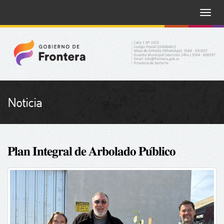
Toggle
naviga
Noticia
𝐏𝐥𝐚𝐧 𝐈𝐧𝐭𝐞𝐠𝐫𝐚𝐥 𝐝𝐞 𝐀𝐫𝐛𝐨𝐥𝐚𝐝𝐨 𝐏𝐮́𝐛𝐥𝐢𝐜𝐨