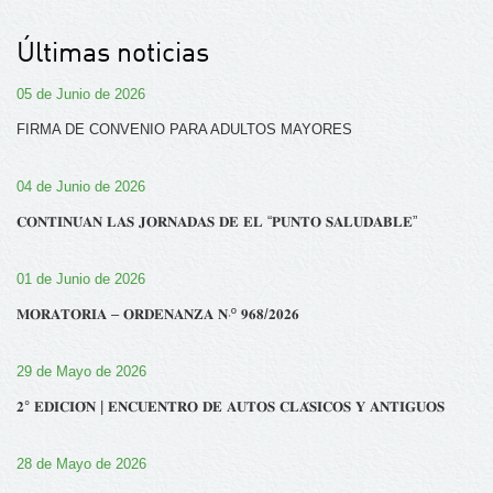
Últimas noticias
05 de Junio de 2026
FIRMA DE CONVENIO PARA ADULTOS MAYORES
04 de Junio de 2026
𝐂𝐎𝐍𝐓𝐈𝐍𝐔́𝐀𝐍 𝐋𝐀𝐒 𝐉𝐎𝐑𝐍𝐀𝐃𝐀𝐒 𝐃𝐄 𝐄𝐋 “𝐏𝐔𝐍𝐓𝐎 𝐒𝐀𝐋𝐔𝐃𝐀𝐁𝐋𝐄”
01 de Junio de 2026
𝐌𝐎𝐑𝐀𝐓𝐎𝐑𝐈𝐀 – 𝐎𝐑𝐃𝐄𝐍𝐀𝐍𝐙𝐀 𝐍‧º 𝟗𝟔𝟖/𝟐𝟎𝟐𝟔
29 de Mayo de 2026
𝟐° 𝐄𝐃𝐈𝐂𝐈𝐎́𝐍 | 𝐄𝐍𝐂𝐔𝐄𝐍𝐓𝐑𝐎 𝐃𝐄 𝐀𝐔𝐓𝐎𝐒 𝐂𝐋𝐀́𝐒𝐈𝐂𝐎𝐒 𝐘 𝐀𝐍𝐓𝐈𝐆𝐔𝐎𝐒
28 de Mayo de 2026