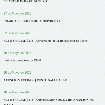
“𝐏𝐋𝐀𝐍𝐓𝐀𝐑 𝐏𝐀𝐑𝐀 𝐄𝐋 𝐅𝐔𝐓𝐔𝐑𝐎”
27 de Mayo de 2026
𝐂𝐇𝐀𝐑𝐋𝐀 𝐃𝐄 𝐏𝐒𝐈𝐂𝐎𝐋𝐎𝐆𝐈́𝐀 𝐃𝐄𝐏𝐎𝐑𝐓𝐈𝐕𝐀
22 de Mayo de 2026
𝐀𝐂𝐓𝐎 𝐎𝐅𝐈𝐂𝐈𝐀𝐋 | 𝟐𝟏𝟔° 𝐀𝐧𝐢𝐯𝐞𝐫𝐬𝐚𝐫𝐢𝐨 𝐝𝐞 𝐥𝐚 𝐑𝐞𝐯𝐨𝐥𝐮𝐜𝐢𝐨́𝐧 𝐝𝐞 𝐌𝐚𝐲𝐨
19 de Mayo de 2026
¡Felicitaciones Anexo 1329!
18 de Mayo de 2026
𝐀𝐓𝐄𝐍𝐂𝐈𝐎́𝐍 𝐕𝐄𝐂𝐈𝐍𝐎𝐒 | 𝐏𝐔𝐍𝐓𝐎 𝐒𝐀𝐋𝐔𝐃𝐀𝐁𝐋𝐄
18 de Mayo de 2026
𝐀𝐂𝐓𝐎 𝐎𝐅𝐈𝐂𝐈𝐀𝐋 | 𝟐𝟏𝟔° 𝐀𝐍𝐈𝐕𝐄𝐑𝐒𝐀𝐑𝐈𝐎 𝐃𝐄 𝐋𝐀 𝐑𝐄𝐕𝐎𝐋𝐔𝐂𝐈𝐎́𝐍 𝐃𝐄
𝐌𝐀𝐘𝐎