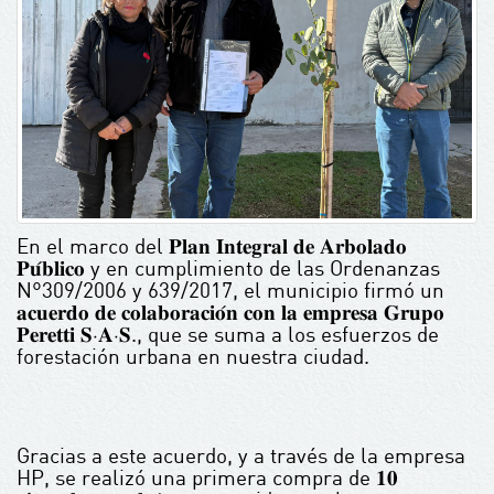
En el marco del 𝐏𝐥𝐚𝐧 𝐈𝐧𝐭𝐞𝐠𝐫𝐚𝐥 𝐝𝐞 𝐀𝐫𝐛𝐨𝐥𝐚𝐝𝐨
𝐏𝐮́𝐛𝐥𝐢𝐜𝐨 y en cumplimiento de las Ordenanzas
N°309/2006 y 639/2017, el municipio firmó un
𝐚𝐜𝐮𝐞𝐫𝐝𝐨 𝐝𝐞 𝐜𝐨𝐥𝐚𝐛𝐨𝐫𝐚𝐜𝐢𝐨́𝐧 𝐜𝐨𝐧 𝐥𝐚 𝐞𝐦𝐩𝐫𝐞𝐬𝐚 𝐆𝐫𝐮𝐩𝐨
𝐏𝐞𝐫𝐞𝐭𝐭𝐢 𝐒‧𝐀‧𝐒., que se suma a los esfuerzos de
forestación urbana en nuestra ciudad.
Gracias a este acuerdo, y a través de la empresa
HP, se realizó una primera compra de 𝟏𝟎