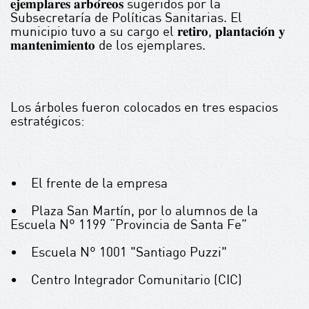
𝐞𝐣𝐞𝐦𝐩𝐥𝐚𝐫𝐞𝐬 𝐚𝐫𝐛𝐨́𝐫𝐞𝐨𝐬 sugeridos por la
Subsecretaría de Políticas Sanitarias. El
municipio tuvo a su cargo el 𝐫𝐞𝐭𝐢𝐫𝐨, 𝐩𝐥𝐚𝐧𝐭𝐚𝐜𝐢𝐨́𝐧 𝐲
𝐦𝐚𝐧𝐭𝐞𝐧𝐢𝐦𝐢𝐞𝐧𝐭𝐨 de los ejemplares.
Los árboles fueron colocados en tres espacios
estratégicos:
• El frente de la empresa
• Plaza San Martín, por lo alumnos de la
Escuela N° 1199 “Provincia de Santa Fe”
• Escuela N° 1001 "Santiago Puzzi"
• Centro Integrador Comunitario (CIC)