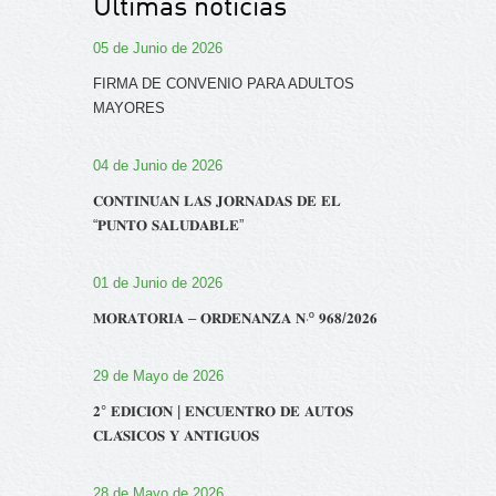
Últimas noticias
05 de Junio de 2026
FIRMA DE CONVENIO PARA ADULTOS
MAYORES
04 de Junio de 2026
𝐂𝐎𝐍𝐓𝐈𝐍𝐔́𝐀𝐍 𝐋𝐀𝐒 𝐉𝐎𝐑𝐍𝐀𝐃𝐀𝐒 𝐃𝐄 𝐄𝐋
“𝐏𝐔𝐍𝐓𝐎 𝐒𝐀𝐋𝐔𝐃𝐀𝐁𝐋𝐄”
01 de Junio de 2026
𝐌𝐎𝐑𝐀𝐓𝐎𝐑𝐈𝐀 – 𝐎𝐑𝐃𝐄𝐍𝐀𝐍𝐙𝐀 𝐍‧º 𝟗𝟔𝟖/𝟐𝟎𝟐𝟔
29 de Mayo de 2026
𝟐° 𝐄𝐃𝐈𝐂𝐈𝐎́𝐍 | 𝐄𝐍𝐂𝐔𝐄𝐍𝐓𝐑𝐎 𝐃𝐄 𝐀𝐔𝐓𝐎𝐒
𝐂𝐋𝐀́𝐒𝐈𝐂𝐎𝐒 𝐘 𝐀𝐍𝐓𝐈𝐆𝐔𝐎𝐒
28 de Mayo de 2026