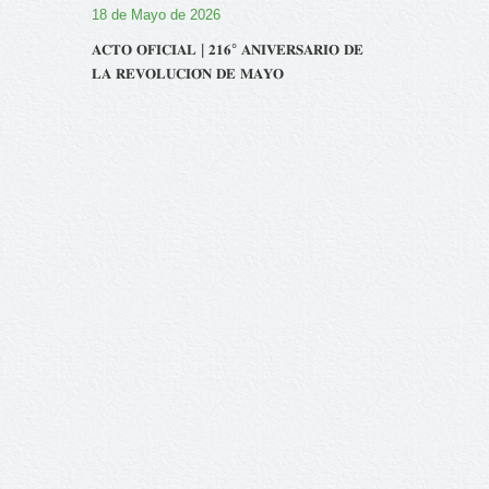
18 de Mayo de 2026
𝐀𝐂𝐓𝐎 𝐎𝐅𝐈𝐂𝐈𝐀𝐋 | 𝟐𝟏𝟔° 𝐀𝐍𝐈𝐕𝐄𝐑𝐒𝐀𝐑𝐈𝐎 𝐃𝐄
𝐋𝐀 𝐑𝐄𝐕𝐎𝐋𝐔𝐂𝐈𝐎́𝐍 𝐃𝐄 𝐌𝐀𝐘𝐎