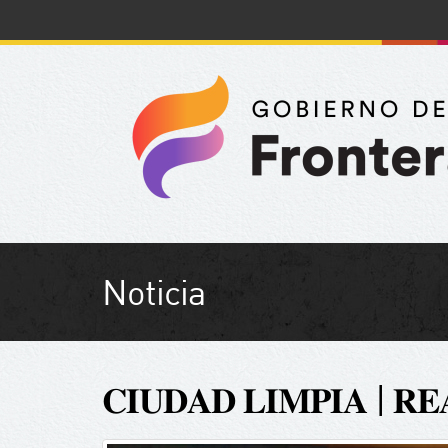
Noticia
𝐂𝐈𝐔𝐃𝐀𝐃 𝐋𝐈𝐌𝐏𝐈𝐀 | 𝐑