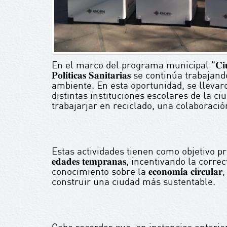
En el marco del programa municipal "𝐂𝐢𝐮𝐝𝐚𝐝 𝐋𝐢
𝐏𝐨𝐥𝐢́𝐭𝐢𝐜𝐚𝐬 𝐒𝐚𝐧𝐢𝐭𝐚𝐫𝐢𝐚𝐬 se contin
ambiente. En esta oportunidad, se llevar
distintas instituciones escolares de la ci
trabajarjar en reciclado, una colaboració
Estas actividades tienen como objetivo principal 𝐟𝐨𝐫𝐭𝐚
𝐞𝐝𝐚𝐝𝐞𝐬 𝐭𝐞𝐦𝐩𝐫𝐚𝐧𝐚𝐬, incentivando la 
conocimiento sobre la 𝐞𝐜𝐨𝐧𝐨𝐦𝐢́𝐚 𝐜𝐢𝐫
construir una ciudad más sustentable.
Cabe recordar que, en instancias anteriores, se h