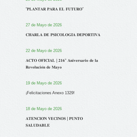
“𝐏𝐋𝐀𝐍𝐓𝐀𝐑 𝐏𝐀𝐑𝐀 𝐄𝐋 𝐅𝐔𝐓𝐔𝐑𝐎”
27 de Mayo de 2026
𝐂𝐇𝐀𝐑𝐋𝐀 𝐃𝐄 𝐏𝐒𝐈𝐂𝐎𝐋𝐎𝐆𝐈́𝐀 𝐃𝐄𝐏𝐎𝐑𝐓𝐈𝐕𝐀
22 de Mayo de 2026
𝐀𝐂𝐓𝐎 𝐎𝐅𝐈𝐂𝐈𝐀𝐋 | 𝟐𝟏𝟔° 𝐀𝐧𝐢𝐯𝐞𝐫𝐬𝐚𝐫𝐢𝐨 𝐝𝐞 𝐥𝐚
𝐑𝐞𝐯𝐨𝐥𝐮𝐜𝐢𝐨́𝐧 𝐝𝐞 𝐌𝐚𝐲𝐨
19 de Mayo de 2026
¡Felicitaciones Anexo 1329!
18 de Mayo de 2026
𝐀𝐓𝐄𝐍𝐂𝐈𝐎́𝐍 𝐕𝐄𝐂𝐈𝐍𝐎𝐒 | 𝐏𝐔𝐍𝐓𝐎
𝐒𝐀𝐋𝐔𝐃𝐀𝐁𝐋𝐄