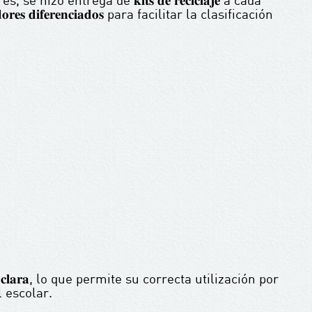
𝐫𝐞𝐬 𝐝𝐢𝐟𝐞𝐫𝐞𝐧𝐜𝐢𝐚𝐝𝐨𝐬 para facilitar la clasificación
́𝐧 𝐜𝐥𝐚𝐫𝐚, lo que permite su correcta utilización por
 escolar.