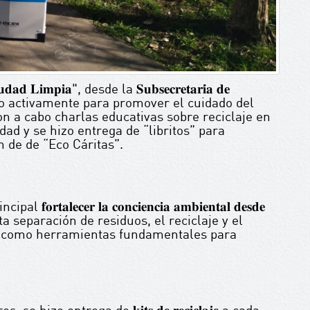
𝐦𝐩𝐢𝐚", desde la 𝐒𝐮𝐛𝐬𝐞𝐜𝐫𝐞𝐭𝐚𝐫𝐢́𝐚 𝐝𝐞
úa trabajando activamente para promover el cuidado del
on a cabo charlas educativas sobre reciclaje en
udad y se hizo entrega de “libritos” para
n de de “Eco Cáritas”.
𝐥𝐞𝐜𝐞𝐫 𝐥𝐚 𝐜𝐨𝐧𝐜𝐢𝐞𝐧𝐜𝐢𝐚 𝐚𝐦𝐛𝐢𝐞𝐧𝐭𝐚𝐥 𝐝𝐞𝐬𝐝𝐞
correcta separación de residuos, el reciclaje y el
𝐮𝐥𝐚𝐫, como herramientas fundamentales para
izo entrega de 𝐤𝐢𝐭𝐬 𝐝𝐞 𝐫𝐞𝐜𝐢𝐜𝐥𝐚𝐣𝐞 a cada