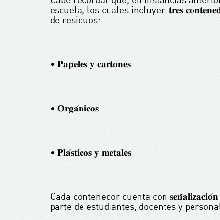
escuela, los cuales incluyen 𝐭𝐫𝐞𝐬 𝐜𝐨𝐧𝐭𝐞𝐧𝐞𝐝𝐨
de residuos:
• 𝐏𝐚𝐩𝐞𝐥𝐞𝐬 𝐲 𝐜𝐚𝐫𝐭𝐨𝐧𝐞𝐬
• 𝐎𝐫𝐠𝐚́𝐧𝐢𝐜𝐨𝐬
• 𝐏𝐥𝐚́𝐬𝐭𝐢𝐜𝐨𝐬 𝐲 𝐦𝐞𝐭𝐚𝐥𝐞𝐬
Cada contenedor cuenta con 𝐬𝐞𝐧̃𝐚𝐥𝐢𝐳𝐚𝐜𝐢𝐨
parte de estudiantes, docentes y personal