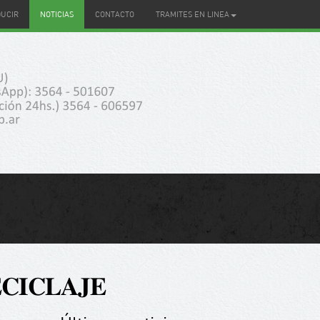
DUCIR
NOTICIAS
CONTACTO
TRAMITES EN LINEA
𝐂𝐈𝐂𝐋𝐀𝐉𝐄