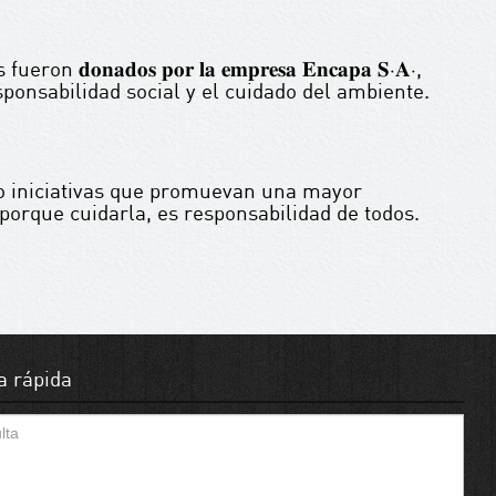
𝐚𝐝𝐨𝐬 𝐩𝐨𝐫 𝐥𝐚 𝐞𝐦𝐩𝐫𝐞𝐬𝐚 𝐄𝐧𝐜𝐚𝐩𝐚 𝐒‧𝐀‧,
onsabilidad social y el cuidado del ambiente.
 iniciativas que promuevan una mayor
porque cuidarla, es responsabilidad de todos.
a rápida