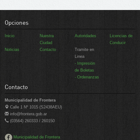
Opciones
Inicio
Nuestra
Autoridades
Licencias de
Ciudad
Conducir
Noticias
Contacto
Tramite en
Linea
- Impresión
de Boletas
- Ordenanzas
Contacto
Municipalidad de Frontera
Calle 1 Nº 1015 (S2438AEU)
info@frontera.gob.ar
(03564) 260333 / 260150
Municipalidad de Frontera