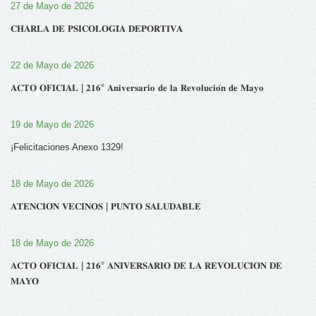
27 de Mayo de 2026
𝐂𝐇𝐀𝐑𝐋𝐀 𝐃𝐄 𝐏𝐒𝐈𝐂𝐎𝐋𝐎𝐆𝐈́𝐀 𝐃𝐄𝐏𝐎𝐑𝐓𝐈𝐕𝐀
22 de Mayo de 2026
𝐀𝐂𝐓𝐎 𝐎𝐅𝐈𝐂𝐈𝐀𝐋 | 𝟐𝟏𝟔° 𝐀𝐧𝐢𝐯𝐞𝐫𝐬𝐚𝐫𝐢𝐨 𝐝𝐞 𝐥𝐚 𝐑𝐞𝐯𝐨𝐥𝐮𝐜𝐢𝐨́𝐧 𝐝𝐞 𝐌𝐚𝐲𝐨
19 de Mayo de 2026
¡Felicitaciones Anexo 1329!
18 de Mayo de 2026
𝐀𝐓𝐄𝐍𝐂𝐈𝐎́𝐍 𝐕𝐄𝐂𝐈𝐍𝐎𝐒 | 𝐏𝐔𝐍𝐓𝐎 𝐒𝐀𝐋𝐔𝐃𝐀𝐁𝐋𝐄
18 de Mayo de 2026
𝐀𝐂𝐓𝐎 𝐎𝐅𝐈𝐂𝐈𝐀𝐋 | 𝟐𝟏𝟔° 𝐀𝐍𝐈𝐕𝐄𝐑𝐒𝐀𝐑𝐈𝐎 𝐃𝐄 𝐋𝐀 𝐑𝐄𝐕𝐎𝐋𝐔𝐂𝐈𝐎́𝐍 𝐃𝐄
𝐌𝐀𝐘𝐎