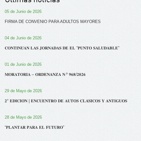
05 de Junio de 2026
FIRMA DE CONVENIO PARA ADULTOS MAYORES
04 de Junio de 2026
𝐂𝐎𝐍𝐓𝐈𝐍𝐔́𝐀𝐍 𝐋𝐀𝐒 𝐉𝐎𝐑𝐍𝐀𝐃𝐀𝐒 𝐃𝐄 𝐄𝐋 “𝐏𝐔𝐍𝐓𝐎 𝐒𝐀𝐋𝐔𝐃𝐀𝐁𝐋𝐄”
01 de Junio de 2026
𝐌𝐎𝐑𝐀𝐓𝐎𝐑𝐈𝐀 – 𝐎𝐑𝐃𝐄𝐍𝐀𝐍𝐙𝐀 𝐍‧º 𝟗𝟔𝟖/𝟐𝟎𝟐𝟔
29 de Mayo de 2026
𝟐° 𝐄𝐃𝐈𝐂𝐈𝐎́𝐍 | 𝐄𝐍𝐂𝐔𝐄𝐍𝐓𝐑𝐎 𝐃𝐄 𝐀𝐔𝐓𝐎𝐒 𝐂𝐋𝐀́𝐒𝐈𝐂𝐎𝐒 𝐘 𝐀𝐍𝐓𝐈𝐆𝐔𝐎𝐒
28 de Mayo de 2026
“𝐏𝐋𝐀𝐍𝐓𝐀𝐑 𝐏𝐀𝐑𝐀 𝐄𝐋 𝐅𝐔𝐓𝐔𝐑𝐎”