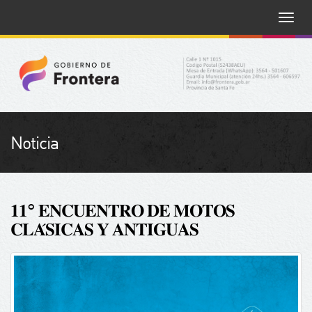
Toggle
naviga
Noticia
𝟏𝟏° 𝐄𝐍𝐂𝐔𝐄𝐍𝐓𝐑𝐎 𝐃𝐄 𝐌𝐎𝐓𝐎𝐒
𝐂𝐋𝐀́𝐒𝐈𝐂𝐀𝐒 𝐘 𝐀𝐍𝐓𝐈𝐆𝐔𝐀𝐒