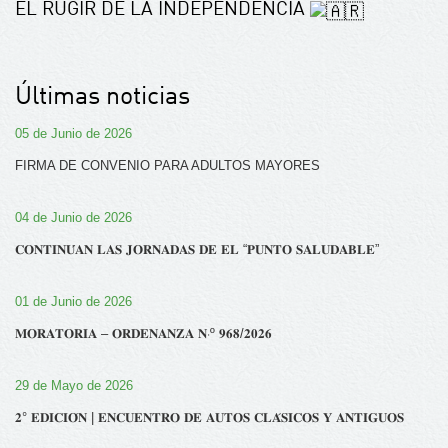
EL RUGIR DE LA INDEPENDENCIA
Últimas noticias
05 de Junio de 2026
FIRMA DE CONVENIO PARA ADULTOS MAYORES
04 de Junio de 2026
𝐂𝐎𝐍𝐓𝐈𝐍𝐔́𝐀𝐍 𝐋𝐀𝐒 𝐉𝐎𝐑𝐍𝐀𝐃𝐀𝐒 𝐃𝐄 𝐄𝐋 “𝐏𝐔𝐍𝐓𝐎 𝐒𝐀𝐋𝐔𝐃𝐀𝐁𝐋𝐄”
01 de Junio de 2026
𝐌𝐎𝐑𝐀𝐓𝐎𝐑𝐈𝐀 – 𝐎𝐑𝐃𝐄𝐍𝐀𝐍𝐙𝐀 𝐍‧º 𝟗𝟔𝟖/𝟐𝟎𝟐𝟔
29 de Mayo de 2026
𝟐° 𝐄𝐃𝐈𝐂𝐈𝐎́𝐍 | 𝐄𝐍𝐂𝐔𝐄𝐍𝐓𝐑𝐎 𝐃𝐄 𝐀𝐔𝐓𝐎𝐒 𝐂𝐋𝐀́𝐒𝐈𝐂𝐎𝐒 𝐘 𝐀𝐍𝐓𝐈𝐆𝐔𝐎𝐒