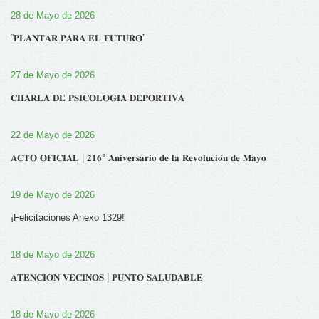
28 de Mayo de 2026
“𝐏𝐋𝐀𝐍𝐓𝐀𝐑 𝐏𝐀𝐑𝐀 𝐄𝐋 𝐅𝐔𝐓𝐔𝐑𝐎”
27 de Mayo de 2026
𝐂𝐇𝐀𝐑𝐋𝐀 𝐃𝐄 𝐏𝐒𝐈𝐂𝐎𝐋𝐎𝐆𝐈́𝐀 𝐃𝐄𝐏𝐎𝐑𝐓𝐈𝐕𝐀
22 de Mayo de 2026
𝐀𝐂𝐓𝐎 𝐎𝐅𝐈𝐂𝐈𝐀𝐋 | 𝟐𝟏𝟔° 𝐀𝐧𝐢𝐯𝐞𝐫𝐬𝐚𝐫𝐢𝐨 𝐝𝐞 𝐥𝐚 𝐑𝐞𝐯𝐨𝐥𝐮𝐜𝐢𝐨́𝐧 𝐝𝐞 𝐌𝐚𝐲𝐨
19 de Mayo de 2026
¡Felicitaciones Anexo 1329!
18 de Mayo de 2026
𝐀𝐓𝐄𝐍𝐂𝐈𝐎́𝐍 𝐕𝐄𝐂𝐈𝐍𝐎𝐒 | 𝐏𝐔𝐍𝐓𝐎 𝐒𝐀𝐋𝐔𝐃𝐀𝐁𝐋𝐄
18 de Mayo de 2026