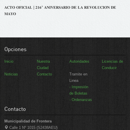
𝐀𝐂𝐓𝐎 𝐎𝐅𝐈𝐂𝐈𝐀𝐋 | 𝟐𝟏𝟔° 𝐀𝐍𝐈𝐕𝐄𝐑𝐒𝐀𝐑𝐈𝐎 𝐃𝐄 𝐋𝐀 𝐑𝐄𝐕𝐎𝐋𝐔𝐂𝐈𝐎́𝐍 𝐃𝐄
𝐌𝐀𝐘𝐎
Opciones
Inicio
Nuestra
Autoridades
Licencias de
Ciudad
Conducir
Noticias
Contacto
Tramite en
Linea
- Impresión
de Boletas
- Ordenanzas
Contacto
Municipalidad de Frontera
Calle 1 Nº 1015 (S2438AEU)